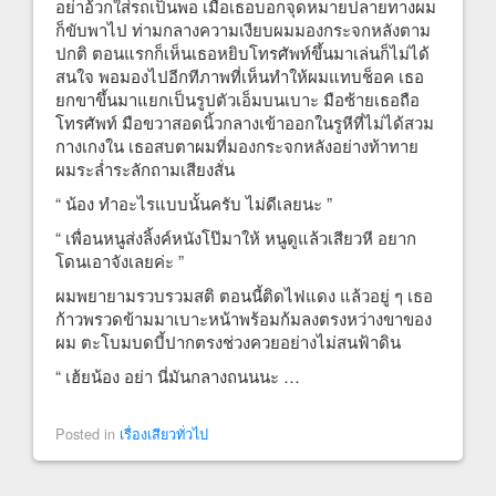
อย่าอ้วกใส่รถเป็นพอ เมื่อเธอบอกจุดหมายปลายทางผม
ก็ขับพาไป ท่ามกลางความเงียบผมมองกระจกหลังตาม
ปกติ ตอนแรกก็เห็นเธอหยิบโทรศัพท์ขึ้นมาเล่นก็ไม่ได้
สนใจ พอมองไปอีกทีภาพที่เห็นทำให้ผมแทบช็อค เธอ
ยกขาขึ้นมาแยกเป็นรูปตัวเอ็มบนเบาะ มือซ้ายเธอถือ
โทรศัพท์ มือขวาสอดนิ้วกลางเข้าออกในรูหีที่ไม่ได้สวม
กางเกงใน เธอสบตาผมที่มองกระจกหลังอย่างท้าทาย
ผมระล่ำระลักถามเสียงสั่น
“ น้อง ทำอะไรแบบนั้นครับ ไม่ดีเลยนะ ”
“ เพื่อนหนูส่งลิ้งค์หนังโป๊มาให้ หนูดูแล้วเสียวหี อยาก
โดนเอาจังเลยค่ะ ”
ผมพยายามรวบรวมสติ ตอนนี้ติดไฟแดง แล้วอยู่ ๆ เธอ
ก้าวพรวดข้ามมาเบาะหน้าพร้อมก้มลงตรงหว่างขาของ
ผม ตะโบมบดบี้ปากตรงช่วงควยอย่างไม่สนฟ้าดิน
“ เฮ้ยน้อง อย่า นี่มันกลางถนนนะ …
Posted in
เรื่องเสียวทั่วไป